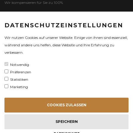
Wir kompensieren für Sie zu 100%
DATENSCHUTZEINSTELLUNGEN
ZERTIFIKAT
Wir nutzen Cookies auf unserer Website. Einige von ihnen sind essenziell,
während andere uns helfen, diese Website und Ihre Erfahrung zu
verbessern.
Notwendig
Präferenzen
Statistiken
Marketing
COOKIES ZULASSEN
INTERN.
SCHIFFSARZT-
VERZEICHNIS
SPEICHERN
SITEMAP
© ÄRZTEFORTBILDUNGEN GMBH, 2024