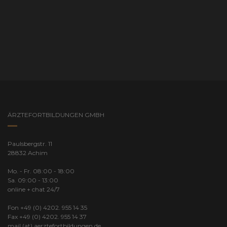
ÄRZTEFORTBILDUNGEN GMBH
Paulsbergstr. 11
28832 Achim
Mo. - Fr. 08:00 - 18:00
Sa. 09:00 - 13:00
online + chat 24/7
Fon +49 (0) 4202. 955 14 35
Fax +49 (0) 4202. 955 14 37
mail (at) aerztefortbildungen.de