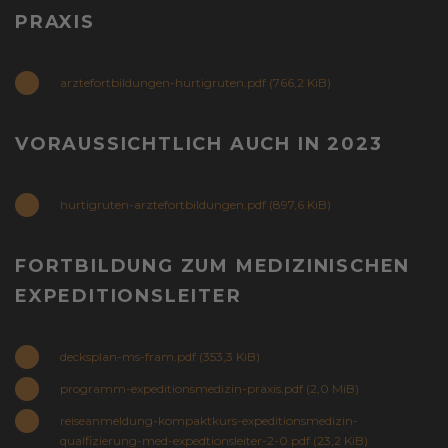
PRAXIS
arztefortbildungen-hurtigruten.pdf
(766,2 KiB)
VORAUSSICHTLICH AUCH IN 2023
hurtigruten-arztefortbildungen.pdf
(897,6 KiB)
FORTBILDUNG ZUM MEDIZINISCHEN
EXPEDITIONSLEITER
decksplan-ms-fram.pdf
(353,3 KiB)
programm-expeditionsmedizin-praxis.pdf
(2,0 MiB)
reiseanmeldung-kompaktkurs-expeditionsmedizin-
qualfizierung-med-expedtionsleiter-2-0.pdf
(23,2 KiB)